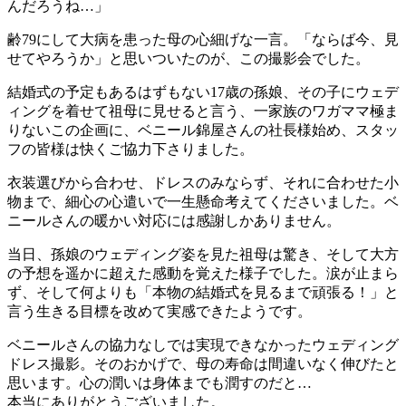
んだろうね…」
齢79にして大病を患った母の心細げな一言。「ならば今、見
せてやろうか」と思いついたのが、この撮影会でした。
結婚式の予定もあるはずもない17歳の孫娘、その子にウェデ
ィングを着せて祖母に見せると言う、一家族のワガママ極ま
りないこの企画に、ベニール錦屋さんの社長様始め、スタッ
フの皆様は快くご協力下さりました。
衣装選びから合わせ、ドレスのみならず、それに合わせた小
物まで、細心の心遣いで一生懸命考えてくださいました。ベ
ニールさんの暖かい対応には感謝しかありません。
当日、孫娘のウェディング姿を見た祖母は驚き、そして大方
の予想を遥かに超えた感動を覚えた様子でした。涙が止まら
ず、そして何よりも「本物の結婚式を見るまで頑張る！」と
言う生きる目標を改めて実感できたようです。
ベニールさんの協力なしでは実現できなかったウェディング
ドレス撮影。そのおかげで、母の寿命は間違いなく伸びたと
思います。心の潤いは身体までも潤すのだと…
本当にありがとうございました。