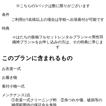
※こちらの3パックは数に限りがございます
条件
ご利用が3名様以上の場合は学校へ出張着付が可能です
特典
≪はたちの振袖フルセットレンタルプラン≫≪男性羽
織袴プラン≫をお申し込みの方は、その特典に準じま
す
このプランに含まれるもの
お衣裳一式
お履き物
着付小物一式
メンテナンス2点
①衣裳一式クリーニング料 ②糸つれや傷、破損等の
補償範囲内の保証金を免除