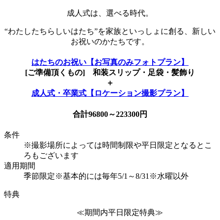
成人式は、選べる時代。
“わたしたちらしいはたち”を家族といっしょに創る、新しい
お祝いのかたちです。
はたちのお祝い【お写真のみフォトプラン】
[ご準備頂くもの] 和装スリップ・足袋・髪飾り
＋
成人式・卒業式【ロケーション撮影プラン】
合計96800～223300円
条件
※撮影場所によっては時間制限や平日限定となるとこ
ろもございます
適用期間
季節限定※基本的には毎年5/1～8/31※水曜以外
特典
≪期間内平日限定特典≫