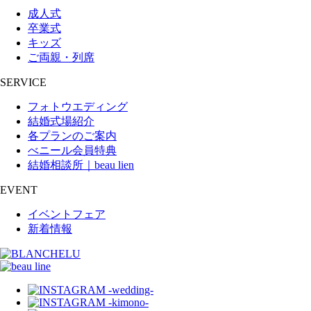
成人式
卒業式
キッズ
ご両親・列席
SERVICE
フォトウエディング
結婚式場紹介
各プランのご案内
べニール会員特典
結婚相談所｜beau lien
EVENT
イベントフェア
新着情報