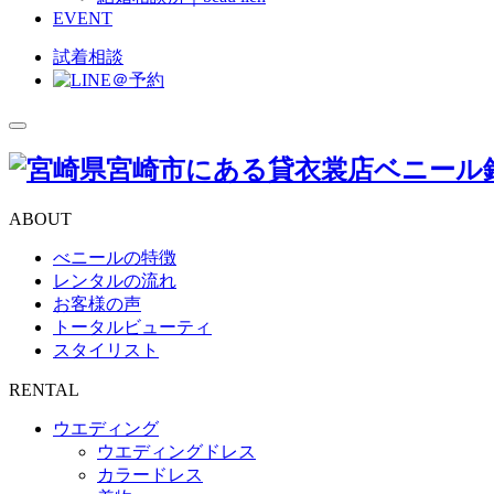
EVENT
試着相談
toggle
navigation
ABOUT
べニールの特徴
レンタルの流れ
お客様の声
トータルビューティ
スタイリスト
RENTAL
ウエディング
ウエディングドレス
カラードレス