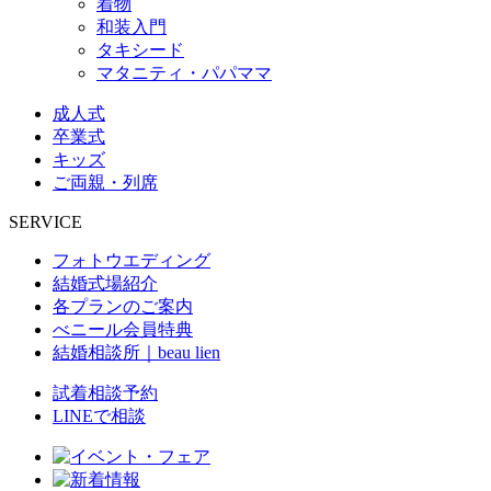
着物
和装入門
タキシード
マタニティ・パパママ
成人式
卒業式
キッズ
ご両親・列席
SERVICE
フォトウエディング
結婚式場紹介
各プランのご案内
べニール会員特典
結婚相談所｜beau lien
試着相談予約
LINEで相談