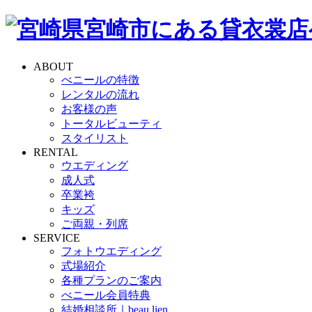
ABOUT
べニールの特徴
レンタルの流れ
お客様の声
トータルビューティ
スタイリスト
RENTAL
ウエディング
成人式
卒業袴
キッズ
ご両親・列席
SERVICE
フォトウエディング
式場紹介
各種プランのご案内
べニール会員特典
結婚相談所｜beau lien